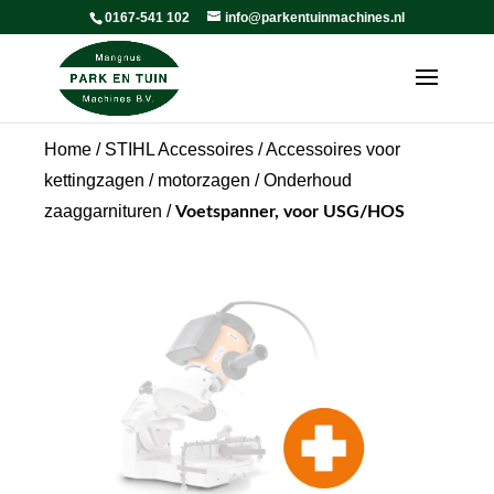
0167-541 102
info@parkentuinmachines.nl
Home
/
STIHL Accessoires
/
Accessoires voor
kettingzagen / motorzagen
/
Onderhoud
zaaggarnituren
/
Voetspanner, voor USG/HOS