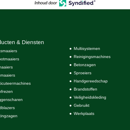
Inhoud door
ducten & Diensten
Multisystemen
smaaiers
Reinigingsmachines
otmaaiers
Betonzagen
maaiers
Sproeiers
maaiers
Handgereedschap
ticuteermachines
Brandstoffen
nfrezen
Veiligheidskleding
ggenscharen
Gebruikt
dblazers
Werkplaats
tingzagen