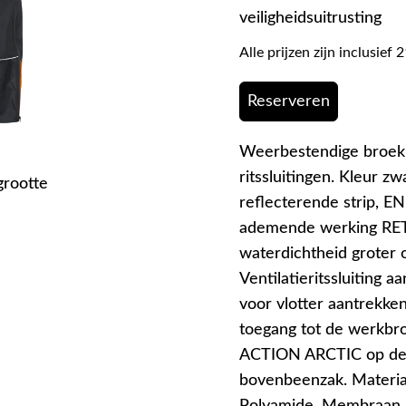
veiligheidsuitrusting
Alle prijzen zijn inclusie
Reserveren
Weerbestendige broek 
ritssluitingen. Kleur z
grootte
reflecterende strip, EN
ademende werking RET
waterdichtheid groter o
Ventilatieritssluiting a
voor vlotter aantrekken
toegang tot de werkb
ACTION ARCTIC op de g
bovenbeenzak. Materiaa
Polyamide. Membraan 1