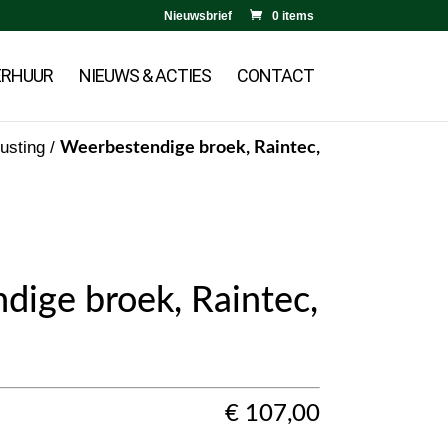
Nieuwsbrief
0 items
ERHUUR
NIEUWS & ACTIES
CONTACT
rusting
/
Weerbestendige broek, Raintec,
dige broek, Raintec,
€
107,00