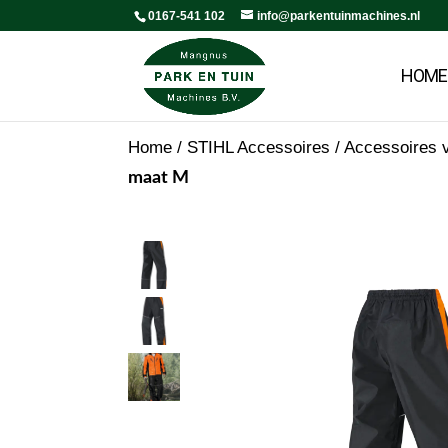
0167-541 102
info@parkentuinmachines.nl
HOME
Home
/
STIHL Accessoires
/
Accessoires v
maat M