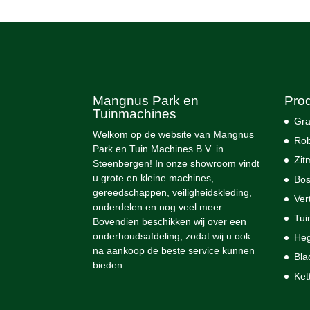
Mangnus Park en
Pro
Tuinmachines
Gra
Welkom op de website van Mangnus
Rob
Park en Tuin Machines B.V. in
Zit
Steenbergen! In onze showroom vindt
u grote en kleine machines,
Bos
gereedschappen, veiligheidskleding,
Ver
onderdelen en nog veel meer.
Tui
Bovendien beschikken wij over een
onderhoudsafdeling, zodat wij u ook
He
na aankoop de beste service kunnen
Bla
bieden.
Ket