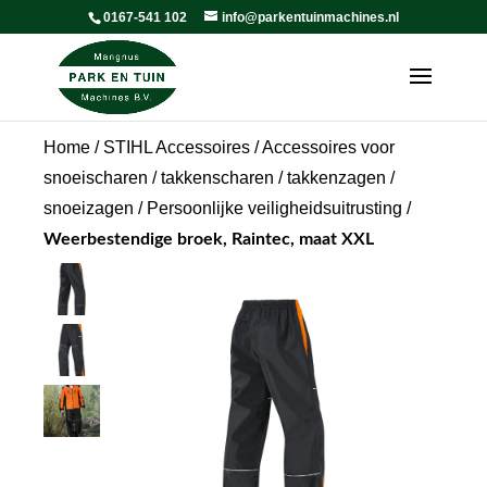
0167-541 102
info@parkentuinmachines.nl
Home
/
STIHL Accessoires
/
Accessoires voor
snoeischaren / takkenscharen / takkenzagen /
snoeizagen
/
Persoonlijke veiligheidsuitrusting
/
Weerbestendige broek, Raintec, maat XXL