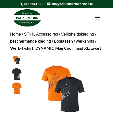
0167-541 102
info@parkentuinmachines.nl
Home
/
STIHL Accessoires
/
Veiligheidskleding /
beschermende kleding
/
Bosjassen / werkshirts
/
Werk-T-shirt, DYNAMIC Mag Cool, maat XL, zwart