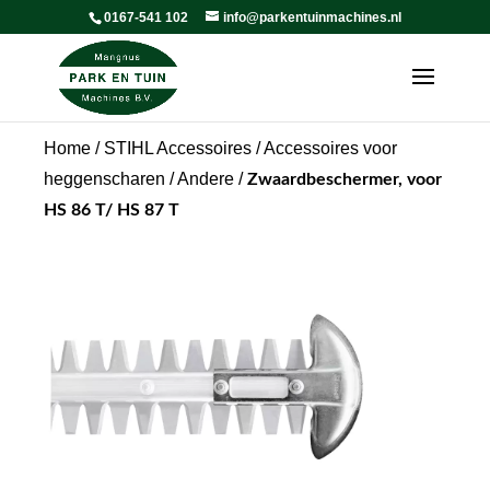
0167-541 102
info@parkentuinmachines.nl
Home
/
STIHL Accessoires
/
Accessoires voor
heggenscharen
/
Andere
/
Zwaardbeschermer, voor
HS 86 T/ HS 87 T