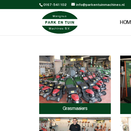
0167-541 102
info@parkentuinmachines.nl
HOM
Grasmaaiers