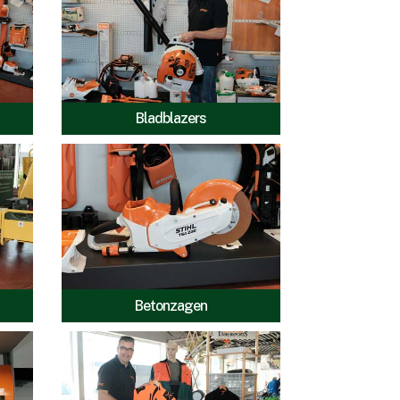
Bladblazers
Betonzagen