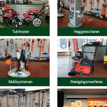
Tuinfrezen
Heggenscharen
Multisystemen
Reinigingsmachines