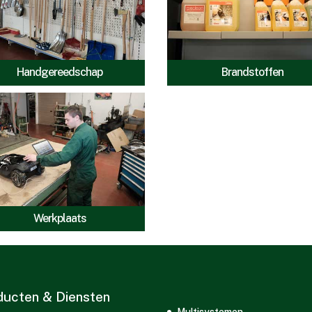
Handgereedschap
Brandstoffen
Werkplaats
ducten & Diensten
Multisystemen