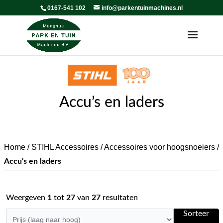
0167-541 102
info@parkentuinmachines.nl
Accu’s en laders
Home
/
STIHL Accessoires
/
Accessoires voor hoogsnoeiers
/
Accu's en laders
Weergeven
1
tot
27
van
27
resultaten
Sorteer