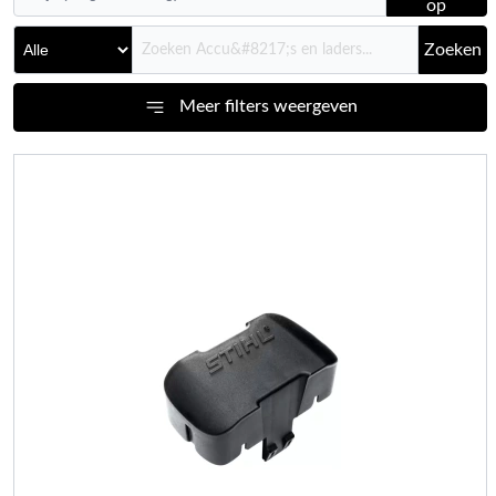
op
Zoeken
Meer filters weergeven