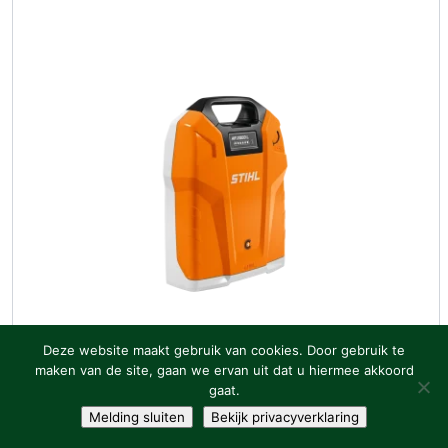
Deze website maakt gebruik van cookies. Door gebruik te
STIHL
maken van de site, gaan we ervan uit dat u hiermee akkoord
AR 2000 L, ruggedragen accu
gaat.
Melding sluiten
Bekijk privacyverklaring
Accu's en laders