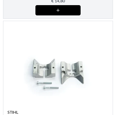
€
14,80
STIHL