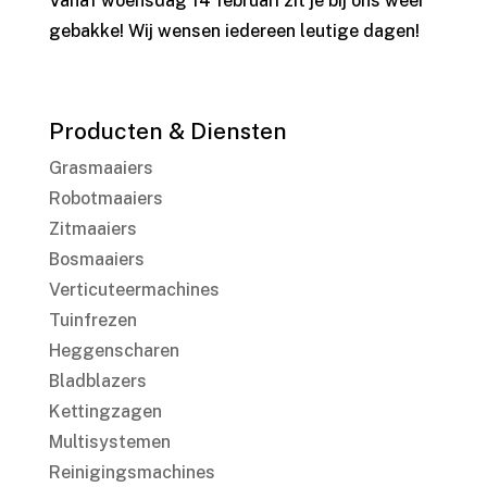
Vanaf woensdag 14 februari zit je bij ons weer
gebakke! Wij wensen iedereen leutige dagen!
Producten & Diensten
Grasmaaiers
Robotmaaiers
Zitmaaiers
Bosmaaiers
Verticuteermachines
Tuinfrezen
Heggenscharen
Bladblazers
Kettingzagen
Multisystemen
Reinigingsmachines