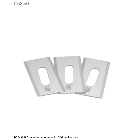
€
52,50
BASIC messenset, 18 stuks