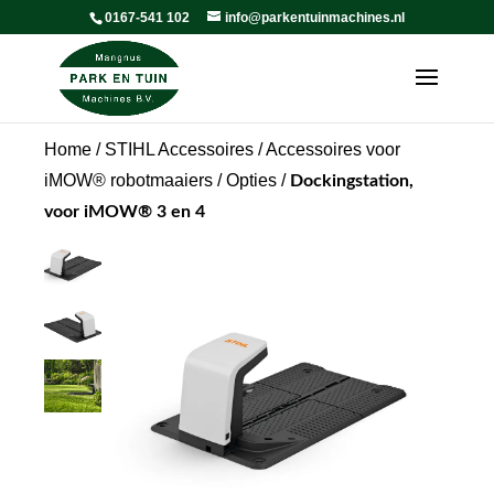
0167-541 102
info@parkentuinmachines.nl
Home
/
STIHL Accessoires
/
Accessoires voor
iMOW® robotmaaiers
/
Opties
/
Dockingstation,
voor iMOW® 3 en 4