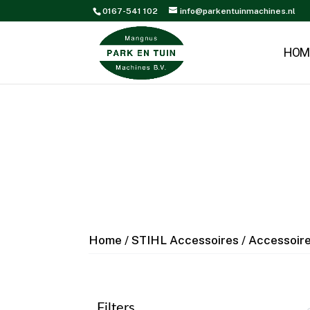
0167-541 102
info@parkentuinmachines.nl
HOM
Home
/
STIHL Accessoires
/
Accessoir
Filters