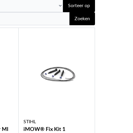
Sorteer op
Zoeken
STIHL
r MI
iMOW® Fix Kit 1