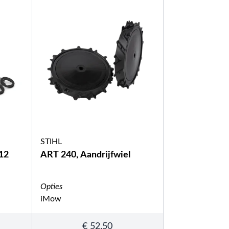
STIHL
12
ART 240, Aandrijfwiel
Opties
iMow
€
52,50