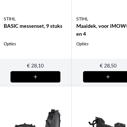
STIHL
STIHL
BASIC messenset, 9 stuks
Maaidek, voor iMOW
en 4
Opties
Opties
€
28,10
€
28,50