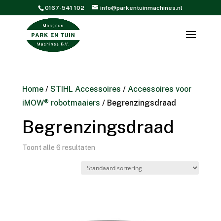
0167-541 102
info@parkentuinmachines.nl
Home
/
STIHL Accessoires
/
Accessoires voor
iMOW® robotmaaiers
/ Begrenzingsdraad
Begrenzingsdraad
Toont alle 6 resultaten