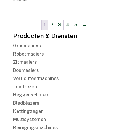
1
2
3
4
5
→
Producten & Diensten
Grasmaaiers
Robotmaaiers
Zitmaaiers
Bosmaaiers
Verticuteermachines
Tuinfrezen
Heggenscharen
Bladblazers
Kettingzagen
Multisystemen
Reinigingsmachines