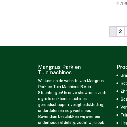
€
799
1
2
Mangnus Park en
Pro
Tuinmachines
Gra
Welkom op de website van Mangnus
Rob
Park en Tuin Machines B.V. in
Zit
Steenbergen! In onze showroom vindt
u grote en kleine machines,
Bos
gereedschappen, veiligheidskleding,
Ver
onderdelen en nog veel meer.
Tui
Bovendien beschikken wij over een
onderhoudsafdeling, zodat wij u ook
He