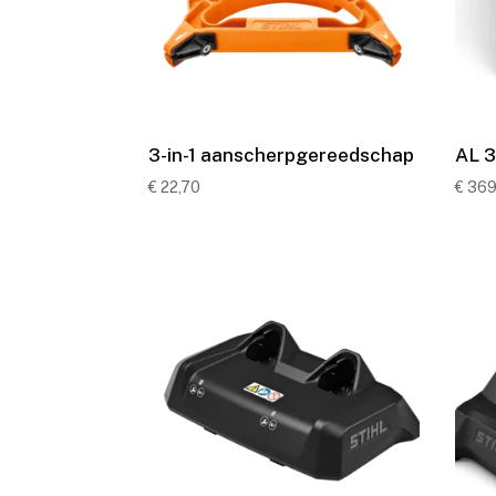
3-in-1 aanscherpgereedschap
AL 3
€
22,70
€
369