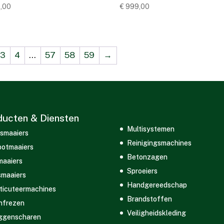
,00
€
999,00
3
4
…
57
58
59
→
ducten & Diensten
Multisystemen
smaaiers
Reinigingsmachines
otmaaiers
Betonzagen
maaiers
Sproeiers
maaiers
Handgereedschap
ticuteermachines
Brandstoffen
nfrezen
Veiligheidskleding
ggenscharen