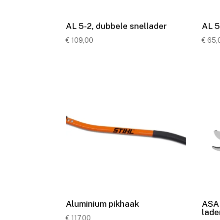
AL 5-2, dubbele snellader
AL 5
€
109,00
€
65,
Aluminium pikhaak
ASA 
lade
€
117,00