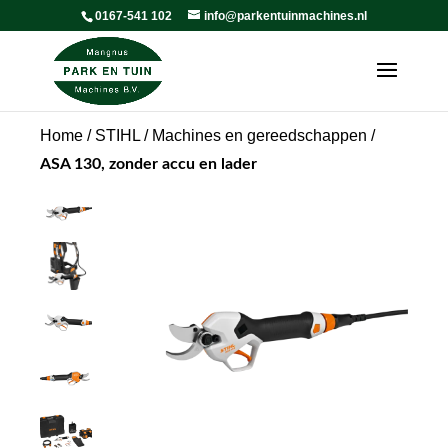
0167-541 102
info@parkentuinmachines.nl
Home
/
STIHL
/
Machines en gereedschappen
/
ASA 130, zonder accu en lader