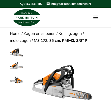
0167-541 102
info@parkentuinmachines.nl
Home
/
Zagen en snoeien
/
Kettingzagen /
motorzagen
/
MS 172, 35 cm, PMM3, 3/8" P