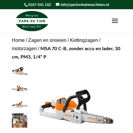
0167-541 102
info@parkentuinmachines.nl
Home
/
Zagen en snoeien
/
Kettingzagen /
motorzagen
/
MSA 70 C-B, zonder accu en lader, 30
cm, PM3, 1/4" P