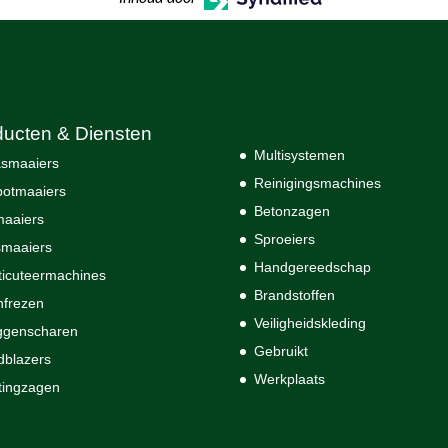
ducten & Diensten
Multisystemen
smaaiers
Reinigingsmachines
otmaaiers
Betonzagen
maaiers
Sproeiers
maaiers
Handgereedschap
ticuteermachines
Brandstoffen
nfrezen
Veiligheidskleding
ggenscharen
Gebruikt
dblazers
Werkplaats
tingzagen