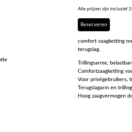
Alle prijzen zijn inclusie
Reserveren
comfort-zaagketting me
terugslag.
otte
Trillingsarme, belastba
Comfortzaagketting vo
Voor privégebruikers, 
Terugslagarm en trillin
Hoog zaagvermogen doo