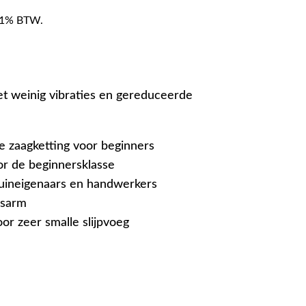
f 21% BTW.
t weinig vibraties en gereduceerde
re zaagketting voor beginners
or de beginnersklasse
tuineigenaars en handwerkers
gsarm
r zeer smalle slijpvoeg