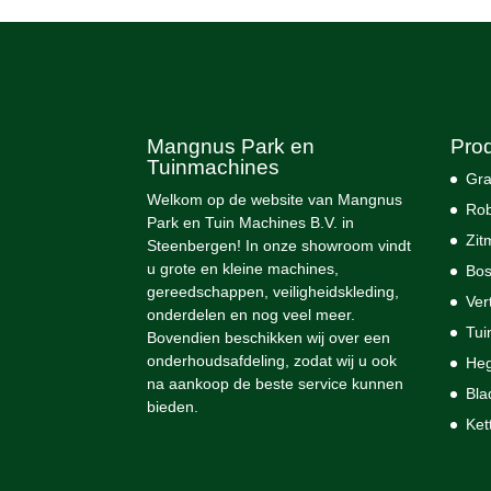
Mangnus Park en
Pro
Tuinmachines
Gra
Welkom op de website van Mangnus
Rob
Park en Tuin Machines B.V. in
Zit
Steenbergen! In onze showroom vindt
u grote en kleine machines,
Bos
gereedschappen, veiligheidskleding,
Ver
onderdelen en nog veel meer.
Tui
Bovendien beschikken wij over een
onderhoudsafdeling, zodat wij u ook
He
na aankoop de beste service kunnen
Bla
bieden.
Ket