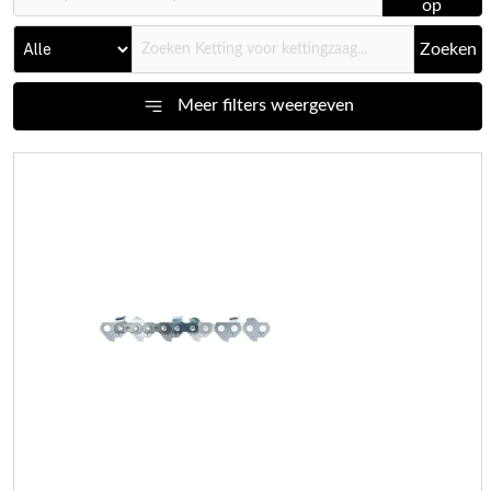
op
Zoeken
Meer filters weergeven