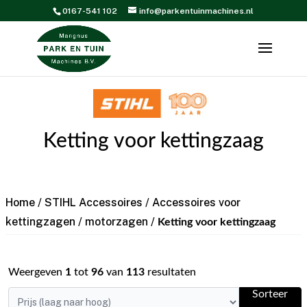
0167-541 102
info@parkentuinmachines.nl
Ketting voor kettingzaag
Home
/
STIHL Accessoires
/
Accessoires voor
kettingzagen / motorzagen
/
Ketting voor kettingzaag
Weergeven
1
tot
96
van
113
resultaten
Sorteer