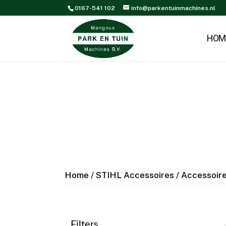
0167-541 102
info@parkentuinmachines.nl
HOM
Home
/
STIHL Accessoires
/
Accessoire
Filters