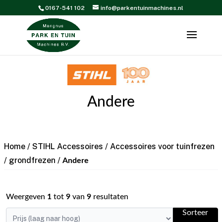
0167-541 102
info@parkentuinmachines.nl
Andere
Home
/
STIHL Accessoires
/
Accessoires voor tuinfrezen
/ grondfrezen
/
Andere
Weergeven
1
tot
9
van
9
resultaten
Sorteer