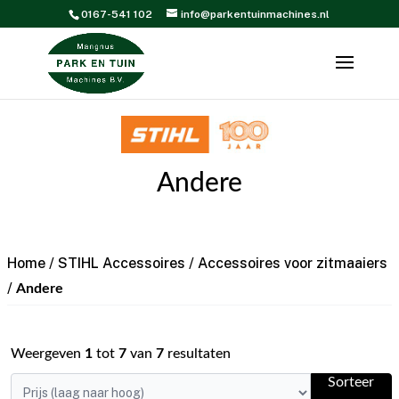
0167-541 102
info@parkentuinmachines.nl
Andere
Home
/
STIHL Accessoires
/
Accessoires voor zitmaaiers
/
Andere
Weergeven
1
tot
7
van
7
resultaten
Sorteer