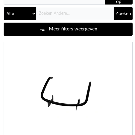
op
Zoeken
Meer filters weergeven