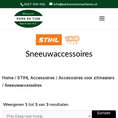
0167-541 102
info@parkentuinmachines.nl
Sneeuwaccessoires
Home
/
STIHL Accessoires
/
Accessoires voor zitmaaiers
/
Sneeuwaccessoires
Weergeven
1
tot
3
van
3
resultaten
Sorteer