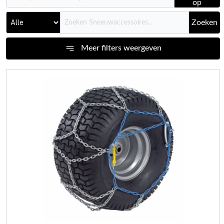
op
Zoeken
Meer filters weergeven