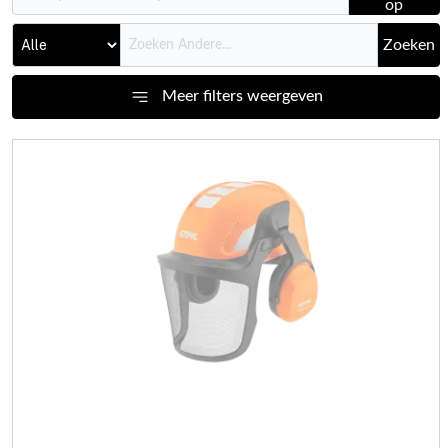
op
Zoeken
Meer filters weergeven