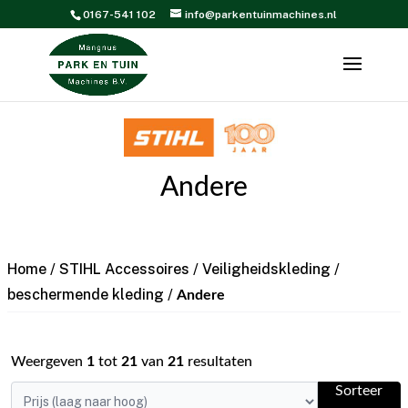
0167-541 102
info@parkentuinmachines.nl
Andere
Home
/
STIHL Accessoires
/
Veiligheidskleding /
beschermende kleding
/
Andere
Weergeven
1
tot
21
van
21
resultaten
Sorteer