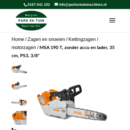
0167-541 102
info@parkentuinmachines.nl
Home
/
Zagen en snoeien
/
Kettingzagen /
motorzagen
/
MSA 190 T, zonder accu en lader, 35
cm, PS3, 3/8"