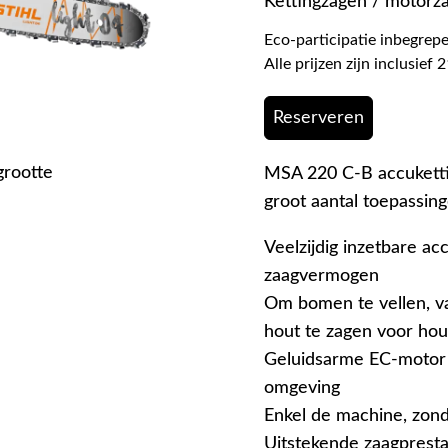
Kettingzagen / motorz
Eco-participatie inbegrepe
Alle prijzen zijn inclusie
Reserveren
grootte
MSA 220 C-B accuketti
groot aantal toepassin
Veelzijdig inzetbare a
zaagvermogen
Om bomen te vellen, va
hout te zagen voor hou
Geluidsarme EC-motor v
omgeving
Enkel de machine, zond
Uitstekende zaagpresta