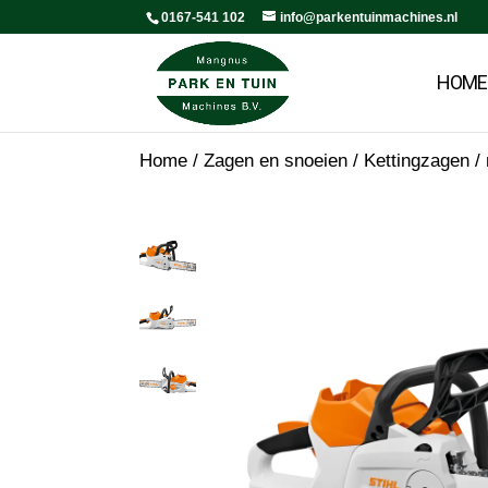
0167-541 102
info@parkentuinmachines.nl
HOME
Home
/
Zagen en snoeien
/
Kettingzagen /