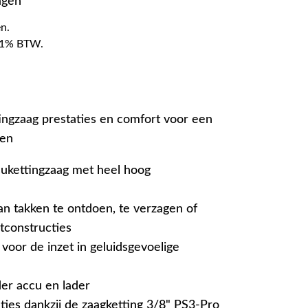
agen
n.
f 21% BTW.
ngzaag prestaties en comfort voor een
gen
ccukettingzaag met heel hoog
n takken te ontdoen, te verzagen of
tconstructies
oor de inzet in geluidsgevoelige
er accu en lader
ties dankzij de zaagketting 3/8" PS3-Pro