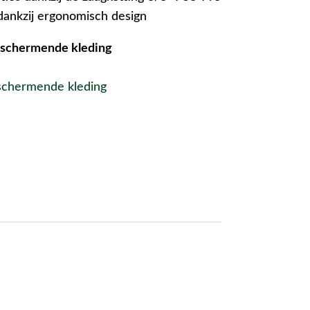
dankzij ergonomisch design
beschermende kleding
eschermende kleding